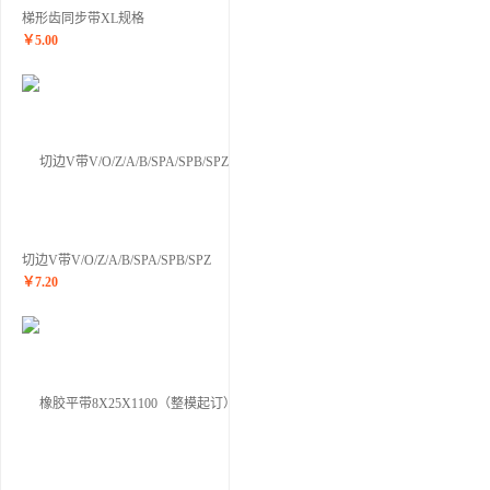
梯形齿同步带XL规格
￥
5.00
切边V带V/O/Z/A/B/SPA/SPB/SPZ
￥
7.20