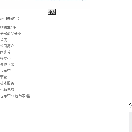
热门关键字：
购物车
0
件
全部商品分类
首页
公司简介
同步带
多楔带
橡胶平带
包布带
带轮
技术服务
礼品兑换
包布带
>>包布带J型