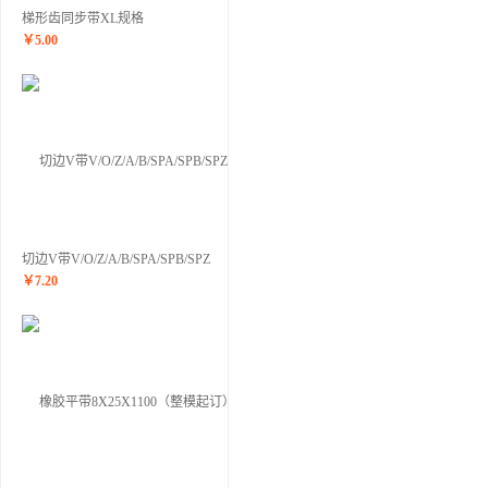
梯形齿同步带XL规格
￥
5.00
切边V带V/O/Z/A/B/SPA/SPB/SPZ
￥
7.20