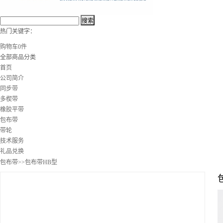
热门关键字：
购物车
0
件
全部商品分类
首页
公司简介
同步带
多楔带
橡胶平带
包布带
带轮
技术服务
礼品兑换
包布带
>>包布带HB型